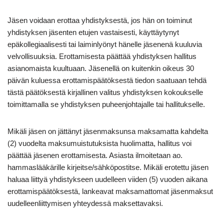
Jäsen voidaan erottaa yhdistyksestä, jos hän on toiminut
yhdistyksen jäsenten etujen vastaisesti, käyttäytynyt
epäkollegiaalisesti tai laiminlyönyt hänelle jäsenenä kuuluvia
velvollisuuksia. Erottamisesta päättää yhdistyksen hallitus
asianomaista kuultuaan. Jäsenellä on kuitenkin oikeus 30
päivän kuluessa erottamispäätöksestä tiedon saatuaan tehdä
tästä päätöksestä kirjallinen valitus yhdistyksen kokoukselle
toimittamalla se yhdistyksen puheenjohtajalle tai hallitukselle.
Mikäli jäsen on jättänyt jäsenmaksunsa maksamatta kahdelta
(2) vuodelta maksumuistutuksista huolimatta, hallitus voi
päättää jäsenen erottamisesta. Asiasta ilmoitetaan ao.
hammaslääkärille kirjeitse/sähköpostitse. Mikäli erotettu jäsen
haluaa liittyä yhdistykseen uudelleen viiden (5) vuoden aikana
erottamispäätöksestä, lankeavat maksamattomat jäsenmaksut
uudelleen­liittymisen yhteydessä maksettavaksi.