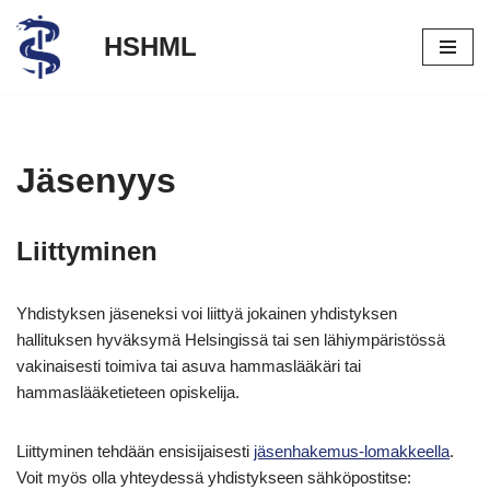
HSHML
Siirry
suoraan
sisältöön
Jäsenyys
Liittyminen
Yhdistyksen jäseneksi voi liittyä jokainen yhdistyksen
hallituksen hyväksymä Helsingissä tai sen lähiympäris­tössä
vakinaisesti toimiva tai asuva hammaslääkäri tai
hammaslääketieteen opiskelija.
Liittyminen tehdään ensisijaisesti
jäsenhakemus-lomakkeella
.
Voit myös olla yhteydessä yhdistykseen sähköpostitse: